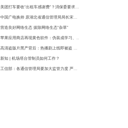
美团打车要收“出租车感谢费”？消保委要求约谈后已
中国广电换帅 原湖北省通信管理局局长宋起柱接任
营造良好网络生态 拔除网络生态“杂草”
苹果应用商店再现黄色软件：伪装成学习、骑行类软件
高清盗版片黑产背后：热播剧上线即被盗 组织者轻松
新知 | 机场塔台管制员如何工作？
工信部：各通信管理局要加大监管力度 严厉整治“携