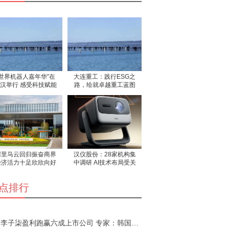
“世界机器人嘉年华”在
大连重工：践行ESG之
汉举行 感受科技赋能
路，绘就卓越重工蓝图
文
阿里马云回归振奋商界
汉仪股份：28家机构集
经济活力十足欣欣向好
中调研 AI技术布局受关
注
点排行
李子柒盈利跑赢六成上市公司 专家：韩国网红也是卖