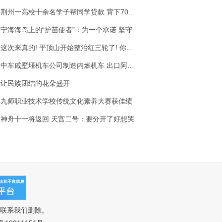
荆州一高校十余名学子帮同学贷款 背下70万债务
宁海海岛上的“护苗使者”：为一个承诺 坚守十四载
这次来真的! 平顶山开始整治红三轮了! 你怎么看?
中车戚墅堰机车公司制造内燃机车 出口阿根廷
让民族团结的花朵盛开
九师职业技术学校传统文化素养大赛获佳绩
神舟十一将返回 天宫二号：要分开了好想哭
联系我们删除。